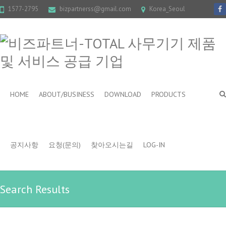
1577-2795
bizpartnerss@gmail.com
Korea_Seoul
HOME
ABOUT/BUSINESS
DOWNLOAD
PRODUCTS
공지사항
요청(문의)
찾아오시는길
LOG-IN
Search Results