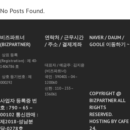
No Posts Found.
비즈파트너
연락처 / 근무시간
NAVER / DAUM /
(BIZPARTNER)
/ 주소 / 결제계좌
GOOLE 이동하기 ~
상표 등록
(Registration) : 제 40-
대표자 / 예금주 :
김지윤
1406786 호
(비즈파트너)
상호 등기번호 : 제
국민 : 390401 – 04 –
000292
120060
신한 : 110 – 235 –
COPYRIGHT @
136061
BIZPARTNER ALL
사업자 등록증 번
RIGHTS
호 : 790 – 65 –
RESERVED.
00102 통신판매 :
HOSTING BY CAFE
제2018-성남분
24.
당-0278호